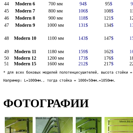
44
Modern 6
700 мм
94
$
95
$
9
45
Modern 7
800 мм
106
$
108
$
1
46
Modern 8
900 мм
118
$
121
$
1
47
Modern 9
1000 мм
131
$
134
$
1
48
Modern 10
1100 мм
143
$
147
$
1
49
Modern 11
1180 мм
159
$
162
$
1
50
Modern 12
1200 мм
173
$
176
$
1
51
Modern 15
1600 мм
212
$
217
$
2
* для всех боковых моделей полотенцесушителей, высота стойки =
Например: L=1000мм., тогда стойка = 1000+50мм.=1050мм. 
ФОТОГРАФИИ