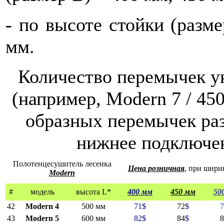
-
по высоте стойки (разме
мм.
Количество перемычек ук
(например, Modern 7 / 450
образных перемычек раз
нижнее подключен
Полотенцесушитель лесенка
Цена розничная
, при шири
Modern
#
модель
высота L*
400 мм
450 мм
50
42
Modern 4
500 мм
71
$
72
$
7
43
Modern 5
600 мм
82
$
84
$
8