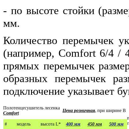
-
по высоте стойки (разме
мм.
Количество перемычек ук
(например, Comfort 6/4
/ 
прямых перемычек размер
образных перемычек ра
подключение указывает бу
Полотенцесушитель лесенка
Цена розничная
, при ширине B
Comfort
#
модель
высота L*
400 мм
450 мм
500 мм