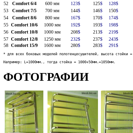
52
Comfort 6/4
600 мм
123
$
125
$
128
$
53
Comfort 7/5
700 мм
144
$
146
$
150
$
54
Comfort 8/6
800 мм
167
$
170
$
174
$
55
Comfort 10/6
1000 мм
192
$
193
$
198
$
56
Comfort 10/8
1000 мм
208
$
213
$
219
$
57
Comfort 12/8
1250 мм
232
$
237
$
243
$
58
Comfort 15/9
1600 мм
280
$
283
$
291
$
* для всех боковых моделей полотенцесушителей, высота стойки =
Например: L=1000мм., тогда стойка = 1000+50мм.=1050мм. 
ФОТОГРАФИИ