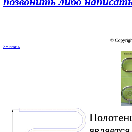
позвонить либо написать
© Copyrigh
Змеевик
Полоте
являетс