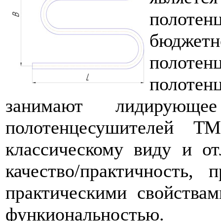
полоте
бюдж
полотен
полотен
занимают лидирующе
полотенцесушителей Т
классическому виду и о
качество/практичность,
практическими свойства
функиональностью.