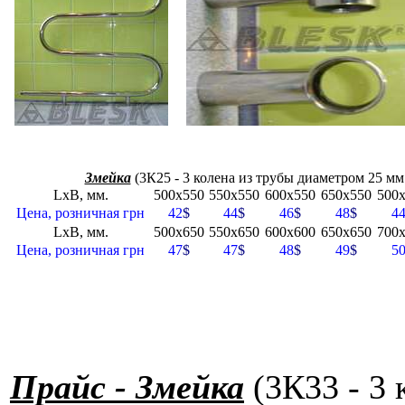
Змейка
(3К25 - 3 колена из трубы диаметром 25 мм
LxB, мм.
500x550
550x550
600x550
650x550
500
Цена, розничная грн
42
$
44
$
46
$
48
$
4
LxB, мм.
500x650
550x650
600x600
650x650
700
Цена, розничная грн
47
$
47
$
48
$
49
$
5
Прайс - Змейка
(3К33 - 3 