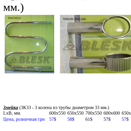
мм.)
Змейка
(3К33 - 3 колена из трубы диаметром 33 мм.)
LxB, мм.
600x550
650x550
700x550
600x600
650x
Цена, розничная грн
57
$
58
$
61
$
57
$
57
$